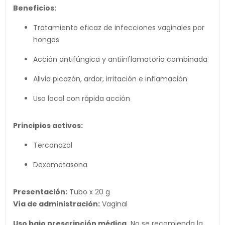
Beneficios:
Tratamiento eficaz de infecciones vaginales por
hongos
Acción antifúngica y antiinflamatoria combinada
Alivia picazón, ardor, irritación e inflamación
Uso local con rápida acción
Principios activos:
Terconazol
Dexametasona
Presentación:
Tubo x 20 g
Vía de administración:
Vaginal
Uso bajo prescripción médica.
No se recomienda la