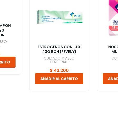
AMPON
20
OR
ASEO
L
ESTROGENOS CONJU X
NOSO
43G BCN (FEVENY)
MUL
0
CUIDADO Y ASEO
CU
PERSONAL
RRITO
$
43.200
AÑADIR AL CARRITO
AÑAD