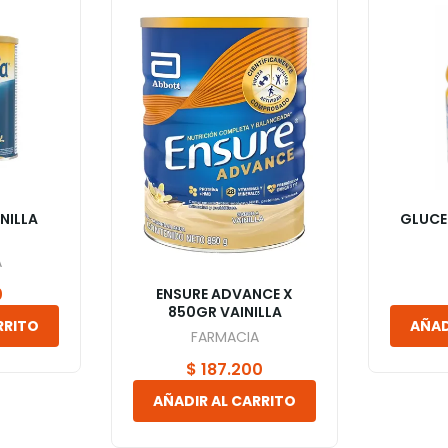
NILLA
GLUCE
A
0
ENSURE ADVANCE X
850GR VAINILLA
RRITO
AÑAD
FARMACIA
$
187.200
AÑADIR AL CARRITO