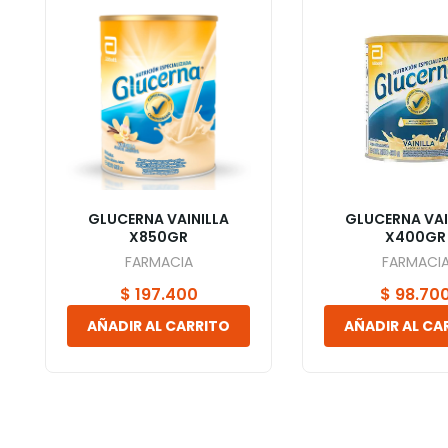
GLUCERNA VAINILLA
GLUCERNA VAI
X850GR
X400GR
FARMACIA
FARMACI
$
197.400
$
98.70
AÑADIR AL CARRITO
AÑADIR AL CA