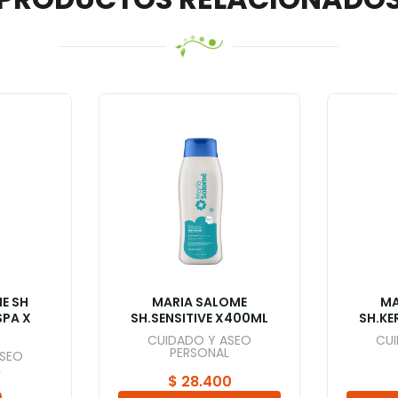
E SH
MARIA SALOME
MA
PA X
SH.SENSITIVE X400ML
SH.KE
CUIDADO Y ASEO
CU
PERSONAL
ASEO
L
$
28.400
0