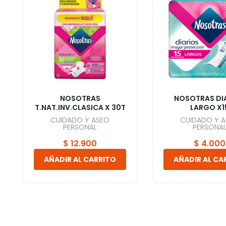
NOSOTRAS
NOSOTRAS DI
T.NAT.INV.CLASICA X 30T
LARGO X1
CUIDADO Y ASEO
CUIDADO Y 
PERSONAL
PERSONA
$
12.900
$
4.000
AÑADIR AL CARRITO
AÑADIR AL CA