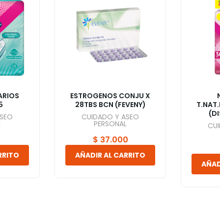
ARIOS
ESTROGENOS CONJU X
5
28TBS BCN (FEVENY)
T.NAT.
(D
ASEO
CUIDADO Y ASEO
L
PERSONAL
CU
$
37.000
RRITO
AÑADIR AL CARRITO
AÑAD