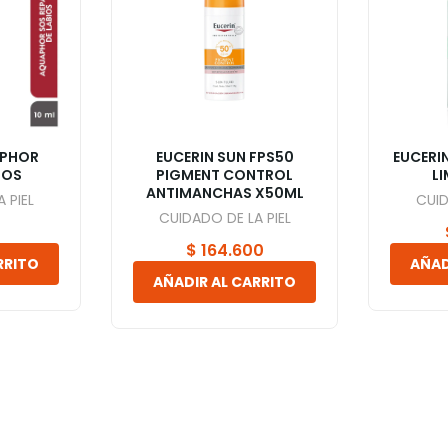
APHOR
EUCERIN SUN FPS50
EUCERI
IOS
PIGMENT CONTROL
L
ANTIMANCHAS X50ML
 PIEL
CUID
CUIDADO DE LA PIEL
0
$
164.600
RRITO
AÑAD
AÑADIR AL CARRITO