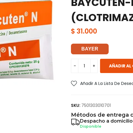
BAYCUTEN-
(CLOTRIMA
$
31.000
BAYER
AÑADIR AL
Añadir A La Lista De Dese
SKU:
7501303010701
Métodos de entrega d
Despacho a domicilio
Disponible