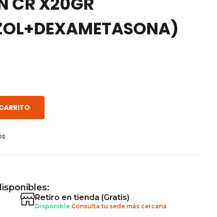
N CR X20GR
ZOL+DEXAMETASONA)
 CARRITO
os
isponibles:
Retiro en tienda (Gratis)
Disponible
Consulta tu sede más cercana