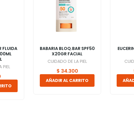
R FLUIDA
BABARIA BLOQ.BAR SPF50
EUCERI
200ML
X20GR FACIAL
L
CUIDADO DE LA PIEL
CUID
 PIEL
$
34.300
0
AÑADIR AL CARRITO
AÑAD
RRITO